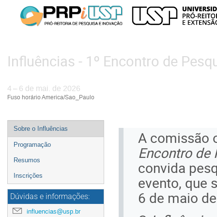
Influências - 1º Encontro de Pesq
4 – 6 de mai. de 2026
Fuso horário America/Sao_Paulo
Event
Sobre o Influências
A comissão 
menu
Programação
Encontro de 
Resumos
convida pesq
Inscrições
evento, que s
6 de maio de
Dúvidas e informações:
influencias@usp.br