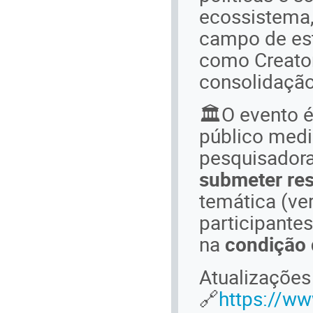
ecossistema,
campo de es
como Creator
consolidação 
🏛️O evento é
público medi
pesquisador
submeter re
temática (ve
participante
na
condição 
Atualizações
🔗
https://ww