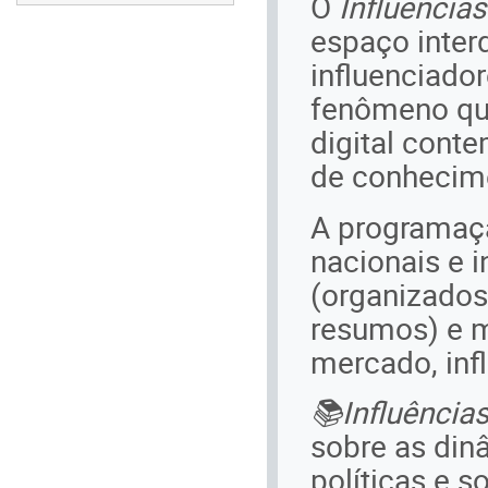
O
Influências
espaço inter
influenciador
fenômeno que
digital cont
de conhecim
A programaçã
nacionais e i
(organizados
resumos) e m
mercado, inf
📚Influência
sobre as din
políticas e s