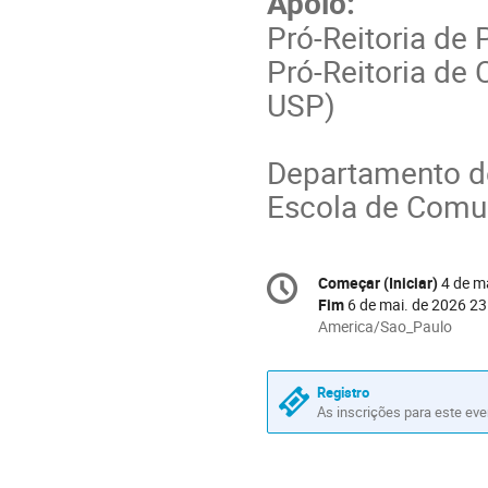
Apoio:
Pró-Reitoria de
Pró-Reitoria de 
USP)
Departamento d
Escola de Comu
Conference
Começar (Iniciar)
4 de m
Data/hora
information
Fim
6 de mai. de 2026 23
All
America/Sao_Paulo
times
are
in
Registro
As inscrições para este ev
America/Sao_Paulo